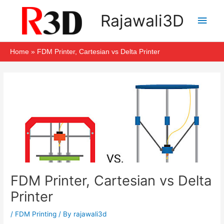
Skip
Main
Rajawali3D
to
Men
content
Home
FDM Printer, Cartesian vs Delta Printer
Post
navigation
FDM Printer, Cartesian vs Delta
Printer
/
FDM Printing
/ By
rajawali3d