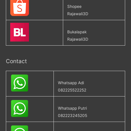
n
n
e
n
Shopee
w
e
Rajawali3D
w
w
i
w
n
i
d
n
o
d
Bukalapak
w
o
)
w
Rajawali3D
)
Contact
Whatsapp Adi
082225522252
Whatsapp Putri
082223245205